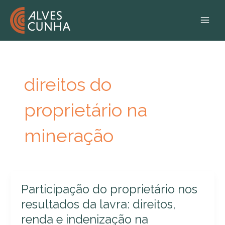
Ir
MAI
para
MEN
o
conteúdo
direitos do
proprietário na
mineração
Participação
Participação do proprietário nos
do
resultados da lavra: direitos,
proprietário
renda e indenização na
nos