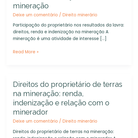
resultados
mineração
da
Deixe um comentário
/
Direito minerário
lavra:
direitos,
Participação do proprietário nos resultados da lavra:
renda
direitos, renda e indenização na mineração A
e
mineração é uma atividade de interesse […]
indenização
na
Read More »
mineração
Direitos
Direitos do proprietário de terras
do
na mineração: renda,
proprietário
indenização e relação com o
de
terras
minerador
na
Deixe um comentário
/
Direito minerário
mineração:
renda,
Direitos do proprietário de terras na mineração:
indenização