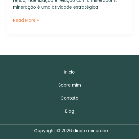
renda, indenização e relação com o minerador A
e
mineração é uma atividade estratégica
relação
com
Read More »
o
minerador
Inicio
Sobre mim
Contato
Blog
Copyright © 2026 direito minerário