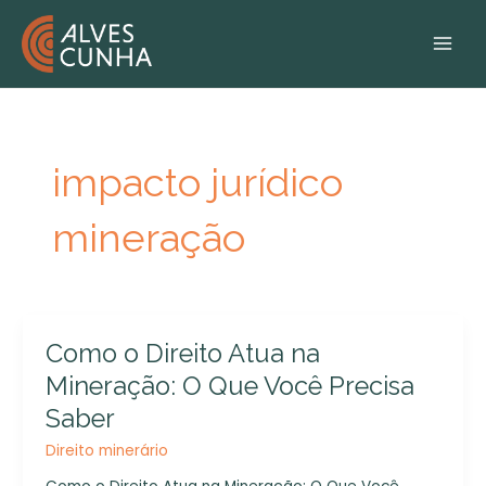
Ir
MAI
para
MEN
o
conteúdo
impacto jurídico
mineração
Como
Como o Direito Atua na
o
Mineração: O Que Você Precisa
Direito
Saber
Atua
na
Direito minerário
Mineração: