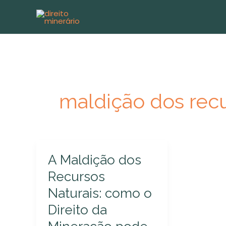
Ir
para
o
conteúdo
maldição dos recu
A
A Maldição dos
Maldição
Recursos
dos
Naturais: como o
Recursos
Naturais:
Direito da
como