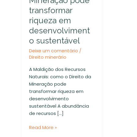
Mineração pode
o
transformar
Direito
da
riqueza em
Mineração
desenvolviment
pode
transformar
o sustentável
riqueza
Deixe um comentário
/
em
Direito minerário
desenvolvimento
sustentável
A Maldição dos Recursos
Naturais: como o Direito da
Mineração pode
transformar riqueza em
desenvolvimento
sustentável A abundância
de recursos […]
Read More »