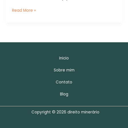
o
Read More »
Meio
Ambiente
no
Brasil
Inicio
Sobre mim
Contato
Blog
Copyright © 2026 direito minerário