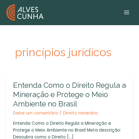
Ir
MAI
para
MEN
o
conteúdo
princípios jurídicos
Entenda
Entenda Como o Direito Regula a
Como
Mineração e Protege o Meio
o
Ambiente no Brasil
Direito
Regula
Deixe um comentário
/
Direito minerário
a
Entenda Como o Direito Regula a Mineração e
Mineração
Protege o Meio Ambiente no Brasil Meta descrição:
e
Descubra como o Direito […]
Protege